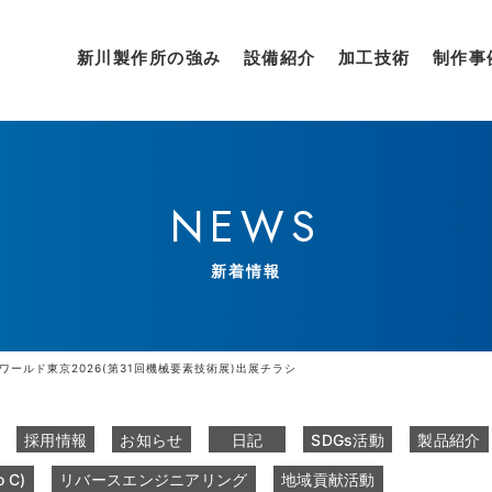
新川製作所の強み
設備紹介
加工技術
制作事
NEWS
新着情報
ワールド東京2026(第31回機械要素技術展)出展チラシ
採用情報
お知らせ
日記
SDGs活動
製品紹介
 C)
リバースエンジニアリング
地域貢献活動