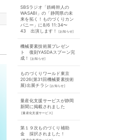
SBSラジオ「鉄崎幹人の
WASABI」の「静岡県の未
来を拓く！ものづくりカン
パニー」に8/6 11:34〜
43 出演します！
[
お知らせ
]
機械要素技術展プレゼン
ト 復刻YASDAスプーン完
成！
[
お知らせ
]
ものづくりワールド東京
2026(第31回機械要素技術
展)出展チラシ
[
お知らせ
]
量産化支援サービスが静岡
新聞に掲載されました
[
量産化支援サービス
]
第１９次ものづくり補助
金 採択されました！
[
量産化支援サービス
]