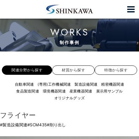
WORKS
制作事例
関連分野から探す
材質から探す
特徴から探す
自動車関連
(専用)工作機械関連
製造設備関連
精密機器関連
食品製造関連
環境機器関連
産業機器関連
展示用サンプル
オリジナルグッズ
フライヤー
#製造設備関連
#SCM435
#削り出し