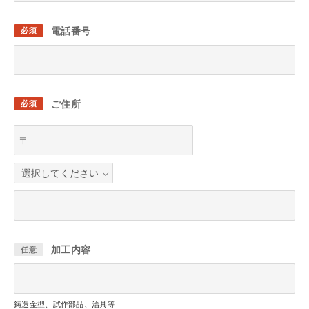
電話番号
必須
ご住所
必須
〒
加工内容
任意
鋳造金型、試作部品、治具等