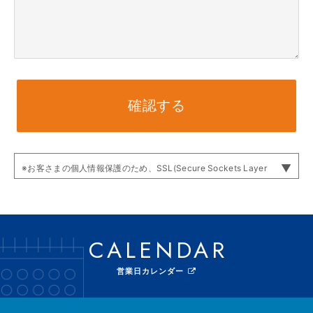
確認する
※お客さまの個人情報保護のため、SSL(Secure Sockets Layer
protocol)※ 暗号化通信を利用して送信します。
使用しているSSLは「ウェブサポ」内のSSL通信となります。
そのため送信内容の確認画面では、ウェブサポのSSL専用共通ペー
ジ
CALENDAR
(URL //secure.websapo.jp/inquery/)に遷移いたします。
現在ご利用中のサイトからアドレスが変わりますが、正常な動作の
ためご安心ください。
営業日カレンダー
※ SSL(Secure Sockets Layer protocol)とは？
ブラウザとウェブサーバの間でやり取りされる情報の漏洩を防ぐた