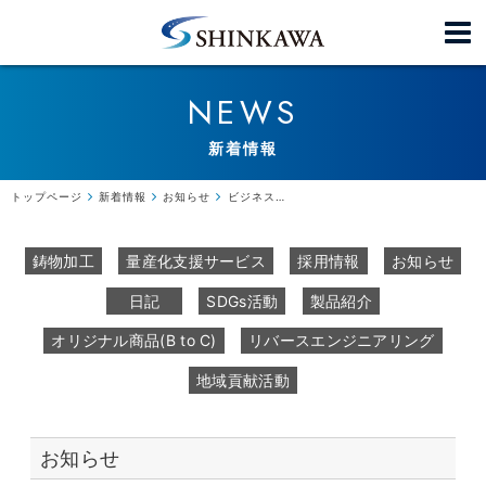
NEWS
新着情報
トップページ
新着情報
お知らせ
ビジネスマッチングフェアに出展します！
鋳物加工
量産化支援サービス
採用情報
お知らせ
日記
SDGs活動
製品紹介
オリジナル商品(B to C)
リバースエンジニアリング
地域貢献活動
お知らせ