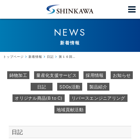
NEWS
新着情報
トップページ
新着情報
日記
第１６回ビジネスマッチングフェア(浜松)に出展
鋳物加工
量産化支援サービス
採用情報
お知らせ
日記
SDGs活動
製品紹介
オリジナル商品(B to C)
リバースエンジニアリング
地域貢献活動
日記